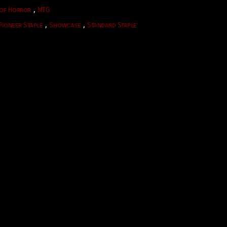
,
of Horror
MTG
,
,
Pioneer Staple
Showcase
Standard Staple