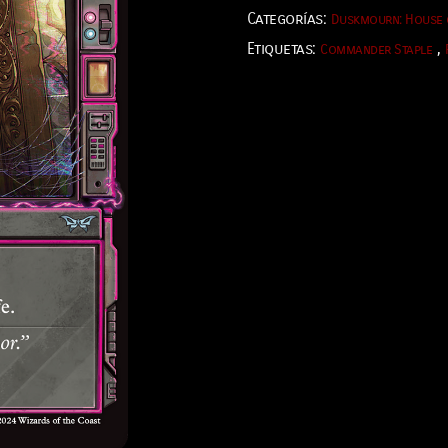
Categorías:
Duskmourn: House 
Etiquetas:
,
Commander Staple