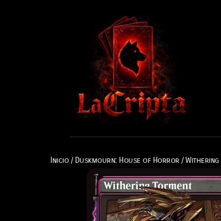
Inicio
/
Duskmourn: House of Horror
/ Withering