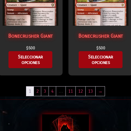
Bonecrusher Giant
Bonecrusher Giant
$
500
$
500
Seleccionar
Seleccionar
opciones
opciones
1
2
3
4
…
11
12
13
→