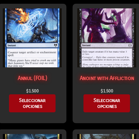
Annul (FOIL)
Anoint with Affliction
$
1.500
$
1.500
Seleccionar
Seleccionar
opciones
opciones