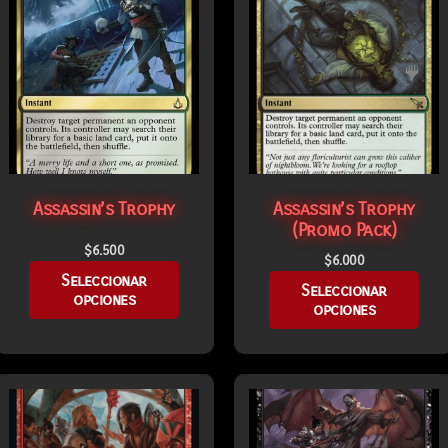
Assassin’s Trophy
Assassin’s Trophy
(Promo Pack)
$
6.500
$
6.000
Seleccionar
Seleccionar
opciones
opciones