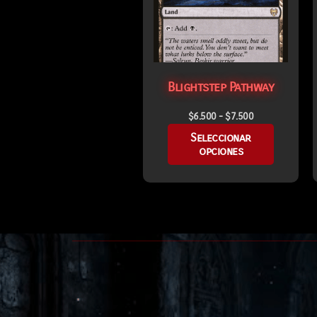
Blightstep Pathway
$
6.500
-
$
7.500
Seleccionar
opciones