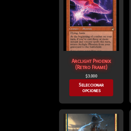
Arclight Phoenix
(Retro Frame)
$
3.000
Seleccionar
opciones