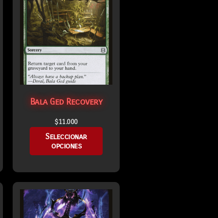
Bala Ged Recovery
$
11.000
Seleccionar
opciones