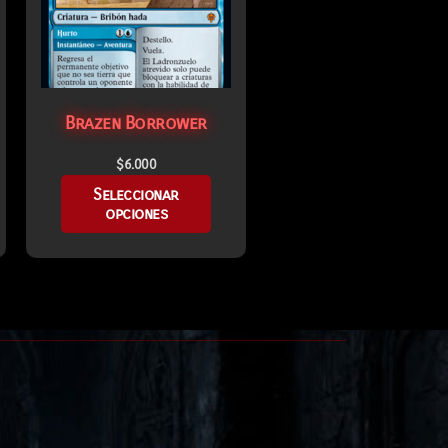
Brazen Borrower
$
6.000
Seleccionar
opciones