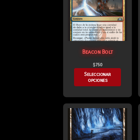
Beacon Bolt
$
750
Seleccionar
opciones