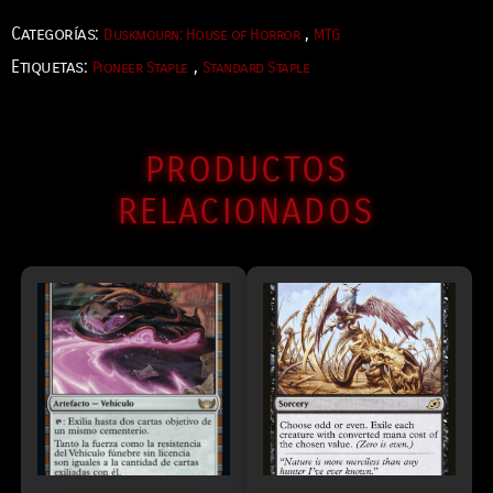
Categorías:
,
Duskmourn: House of Horror
MTG
Etiquetas:
,
Pioneer Staple
Standard Staple
PRODUCTOS
RELACIONADOS