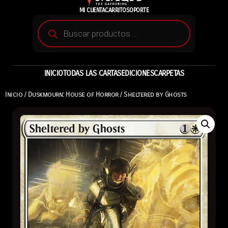
MI CUENTA
CARRITO
SOPORTE
INICIO
TODAS LAS CARTAS
EDICIONES
CARPETAS
Inicio
/
Duskmourn: House of Horror
/ Sheltered by Ghosts