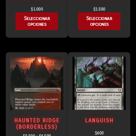
$
1.000
$
1.500
Seleccionar
Seleccionar
opciones
opciones
HAUNTED RIDGE
LANGUISH
(BORDERLESS)
$
600