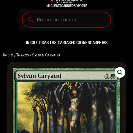
MI CUENTA
CARRITO
SOPORTE
INICIO
TODAS LAS CARTAS
EDICIONES
CARPETAS
Inicio
/
Theros
/ Sylvan Caryatid