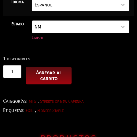
Idioma
Estado
Limpiar
1 disponibles
Agregar al
carrito
Categorías:
,
MTG
Streets of New Capenna
Etiquetas:
,
FOIL
Pioneer Staple