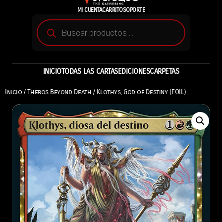
MI CUENTA
CARRITO
SOPORTE
INICIO
TODAS LAS CARTAS
EDICIONES
CARPETAS
Inicio
/
Theros Beyond Death
/ Klothys, God of Destiny (FOIL)