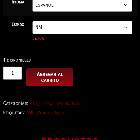
Idioma
Estado
Limpiar
1 disponibles
Agregar al
carrito
Categorías:
,
MTG
Theros Beyond Death
Etiquetas:
,
FOIL
Pioneer Staple