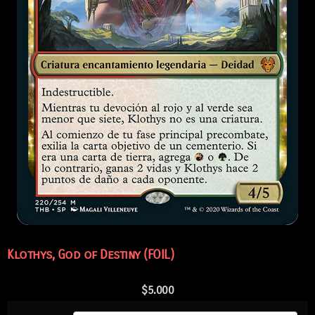
Klothys, God of Destiny (FOIL)
$
5.000