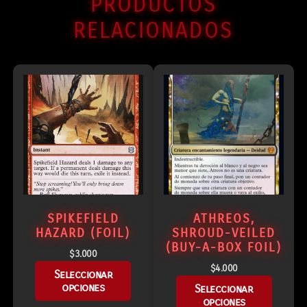
PRODUCTOS
RELACIONADOS
SPIKEFIELD
ATHREOS,
HAZARD (FOIL)
SHROUD-VEILED
(BUY-A-BOX FOIL)
$
3.000
$
4.000
Seleccionar
opciones
Seleccionar
opciones