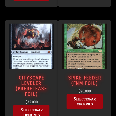
CITYSCAPE
SPIKE FEEDER
LEVELER
(FNM FOIL)
(PRERELEASE
$
20.000
FOIL)
Seleccionar
$
32.000
opciones
Seleccionar
opciones