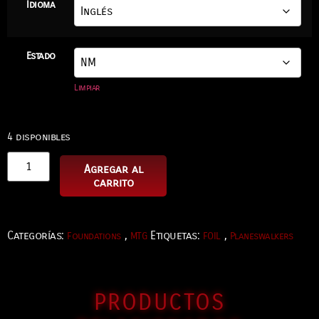
Idioma
Estado
Limpiar
4 disponibles
Agregar al
carrito
Categorías:
,
Etiquetas:
,
Foundations
MTG
FOIL
Planeswalkers
PRODUCTOS