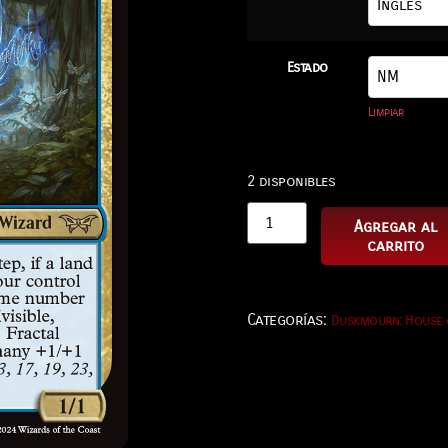
Estado
Limpiar
2 disponibles
Agregar al
carrito
Categorías:
Duskmourn: House 