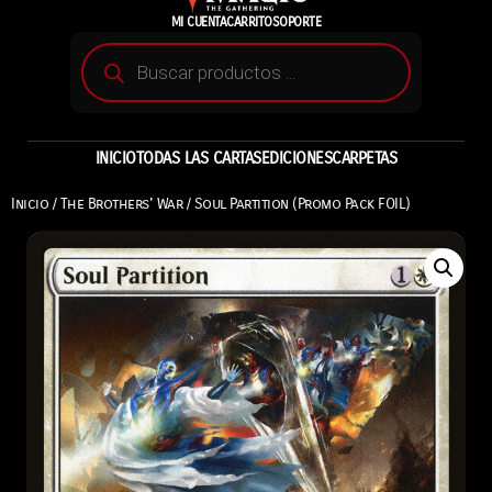
MI CUENTA
CARRITO
SOPORTE
INICIO
TODAS LAS CARTAS
EDICIONES
CARPETAS
Inicio
/
The Brothers' War
/ Soul Partition (Promo Pack FOIL)