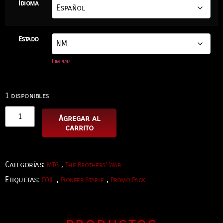
Idioma
Estado
Limpiar
1 disponibles
Agregar al
carrito
Categorías:
,
MTG
The Brothers' War
Etiquetas:
,
,
FOIL
Pioneer Staple
Promo Pack