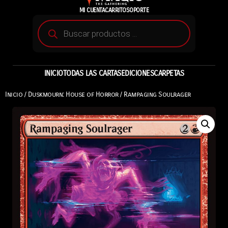
MI CUENTA
CARRITO
SOPORTE
INICIO
TODAS LAS CARTAS
EDICIONES
CARPETAS
Inicio
/
Duskmourn: House of Horror
/ Rampaging Soulrager