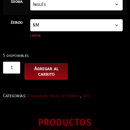
Idioma
Estado
Limpiar
5 disponibles
Agregar al
carrito
Categorías:
,
Duskmourn: House of Horror
MTG
PRODUCTOS