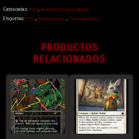
Categorías:
,
MTG
Murders at Karlov Manor
Etiquetas:
,
,
FOIL
Pioneer Staple
Standard Staple
PRODUCTOS
RELACIONADOS