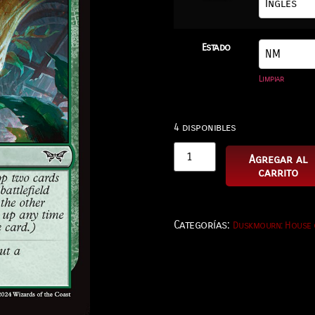
Estado
Limpiar
4 disponibles
Agregar al
carrito
Categorías:
Duskmourn: House 