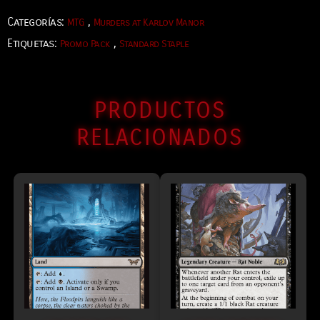
Categorías:
,
MTG
Murders at Karlov Manor
Etiquetas:
,
Promo Pack
Standard Staple
PRODUCTOS
RELACIONADOS