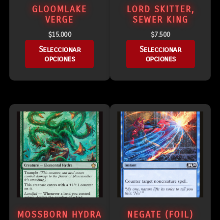
GLOOMLAKE
LORD SKITTER,
VERGE
SEWER KING
$
15.000
$
7.500
Seleccionar
Seleccionar
opciones
opciones
MOSSBORN HYDRA
NEGATE (FOIL)