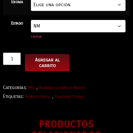
Idioma
Estado
Limpiar
Agregar al
carrito
Categorías:
,
MTG
Murders at Karlov Manor
Etiquetas:
,
Pioneer Staple
Standard Staple
PRODUCTOS