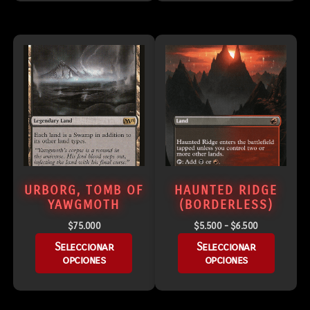
URBORG, TOMB OF
HAUNTED RIDGE
YAWGMOTH
(BORDERLESS)
$
75.000
$
5.500
-
$
6.500
Seleccionar
Seleccionar
opciones
opciones