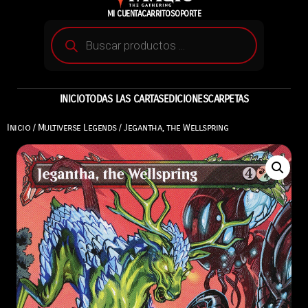
MI CUENTA
CARRITO
SOPORTE
INICIO
TODAS LAS CARTAS
EDICIONES
CARPETAS
Inicio
/
Multiverse Legends
/ Jegantha, the Wellspring