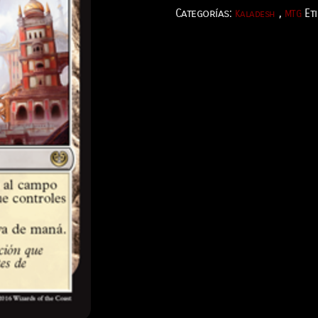
Categorías:
,
Et
Kaladesh
MTG