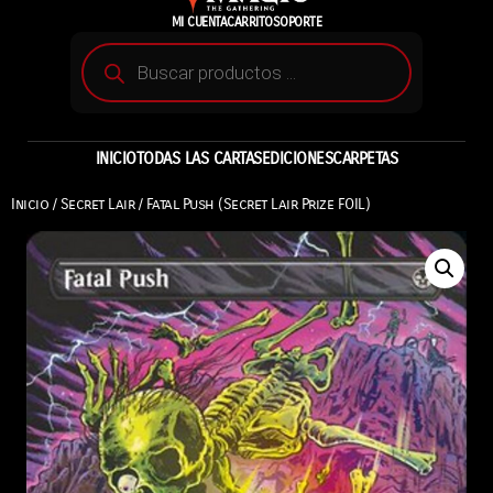
MI CUENTA
CARRITO
SOPORTE
INICIO
TODAS LAS CARTAS
EDICIONES
CARPETAS
Inicio
/
Secret Lair
/ Fatal Push (Secret Lair Prize FOIL)