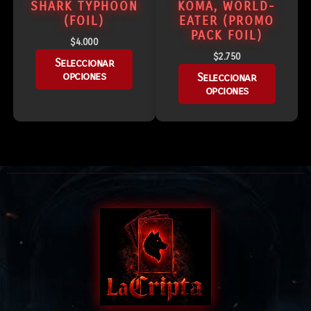
SHARK TYPHOON
KOMA, WORLD-
(FOIL)
EATER (PROMO
PACK FOIL)
$
4.000
$
2.750
Seleccionar
opciones
Seleccionar
opciones