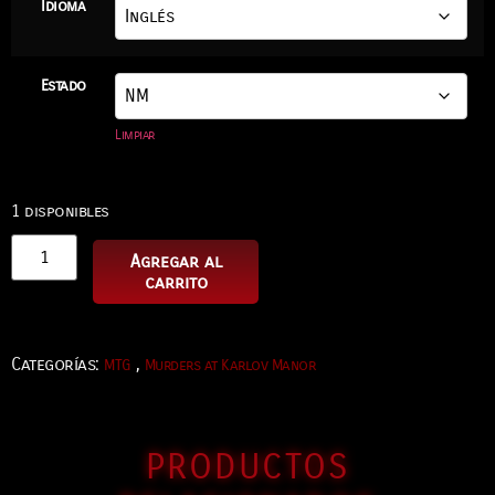
Idioma
Estado
Limpiar
1 disponibles
Agregar al
carrito
Categorías:
,
MTG
Murders at Karlov Manor
PRODUCTOS