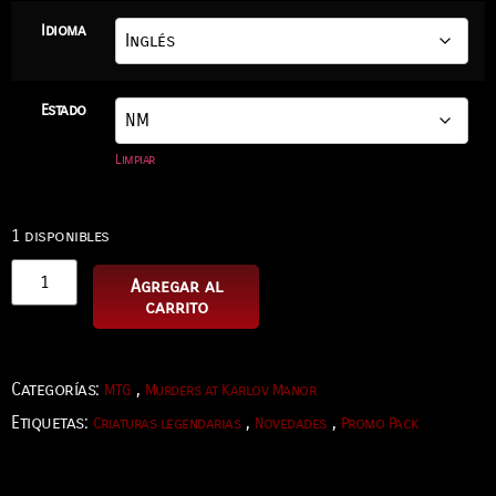
Idioma
Estado
Limpiar
1 disponibles
Agregar al
carrito
Categorías:
,
MTG
Murders at Karlov Manor
Etiquetas:
,
,
Criaturas legendarias
Novedades
Promo Pack