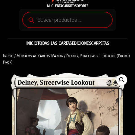
MI CUENTA
CARRITO
SOPORTE
INICIO
TODAS LAS CARTAS
EDICIONES
CARPETAS
Inicio
/
Murders at Karlov Manor
/ Delney, Streetwise Lookout (Promo
Pack)