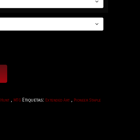
,
Etiquetas:
,
 Hunt
MTG
Extended Art
Pioneer Staple