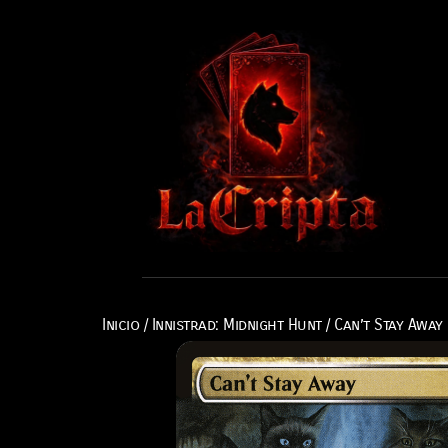
Inicio
/
Innistrad: Midnight Hunt
/ Can’t Stay Away