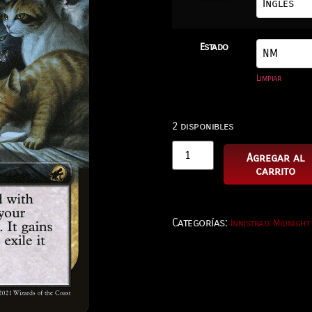
Estado
Limpiar
2 disponibles
Agregar al
carrito
Categorías:
Innistrad: Midnight