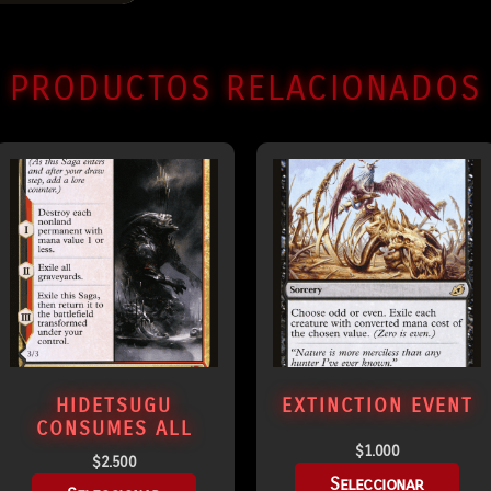
PRODUCTOS RELACIONADOS
HIDETSUGU
EXTINCTION EVENT
CONSUMES ALL
$
1.000
$
2.500
Seleccionar