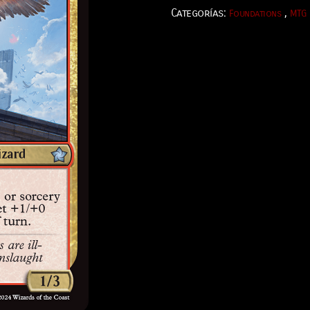
Categorías:
,
Foundations
MTG