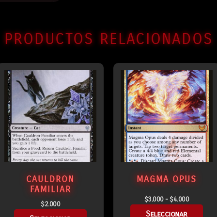
PRODUCTOS RELACIONADOS
CAULDRON
MAGMA OPUS
FAMILIAR
$
3.000
-
$
4.000
$
2.000
Seleccionar