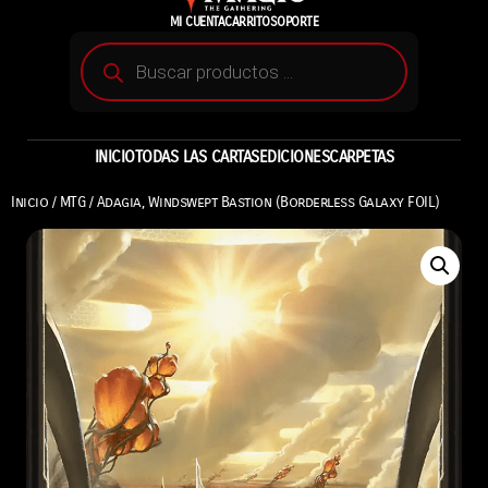
MI CUENTA
CARRITO
SOPORTE
INICIO
TODAS LAS CARTAS
EDICIONES
CARPETAS
Inicio
/
MTG
/ Adagia, Windswept Bastion (Borderless Galaxy FOIL)