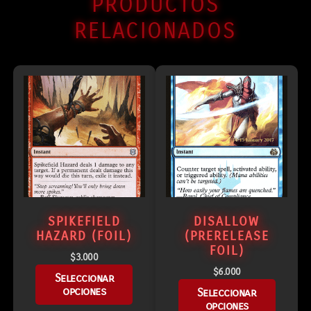
PRODUCTOS
RELACIONADOS
SPIKEFIELD
DISALLOW
HAZARD (FOIL)
(PRERELEASE
FOIL)
$
3.000
$
6.000
Seleccionar
opciones
Seleccionar
opciones