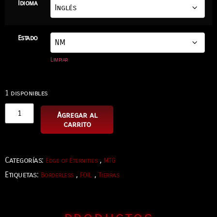
Idioma
Estado
Limpiar
1 disponibles
Agregar al
carrito
Categorías:
,
Edge of Eternities
MTG
Etiquetas:
,
,
Borderless
FOIL
Tierras