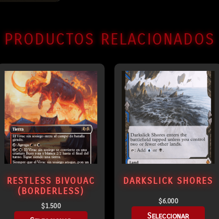
PRODUCTOS RELACIONADOS
RESTLESS BIVOUAC
DARKSLICK SHORES
(BORDERLESS)
$
6.000
$
1.500
Seleccionar