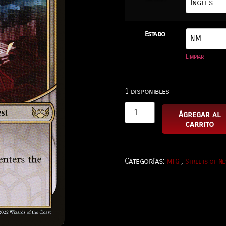
Estado
Limpiar
1 disponibles
Agregar al
carrito
Categorías:
,
MTG
Streets of N