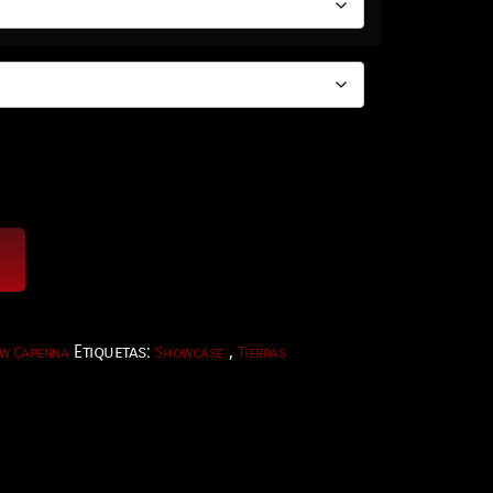
Etiquetas:
,
ew Capenna
Showcase
Tierras