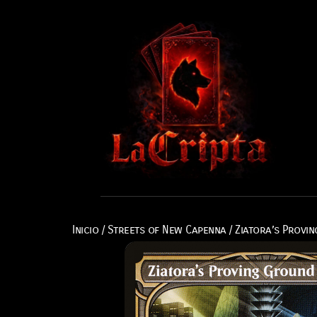
Inicio
/
Streets of New Capenna
/ Ziatora’s Provi