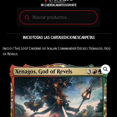
MI CUENTA
CARRITO
SOPORTE
INICIO
TODAS LAS CARTAS
EDICIONES
CARPETAS
Inicio
/
The Lost Caverns of Ixalan Commander Decks
/ Xenagos, God
of Revels