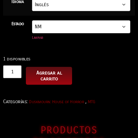
Idioma
Estado
Limpiar
1 disponibles
Agregar al
carrito
Categorías:
,
Duskmourn: House of Horror
MTG
PRODUCTOS