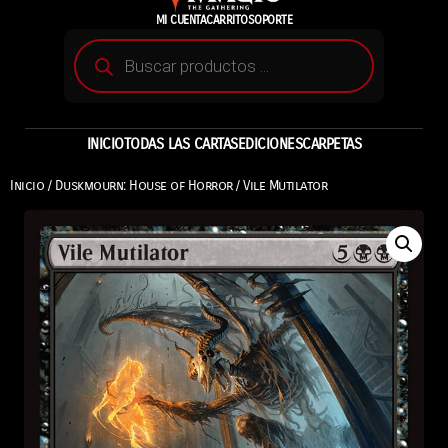
MI CUENTA
CARRITO
SOPORTE
INICIO
TODAS LAS CARTAS
EDICIONES
CARPETAS
Inicio
/
Duskmourn: House of Horror
/ Vile Mutilator