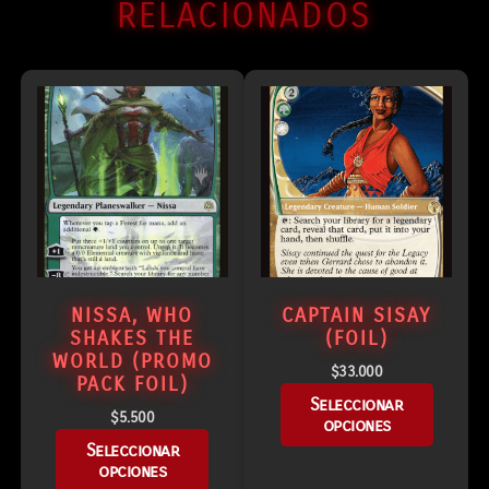
RELACIONADOS
NISSA, WHO
CAPTAIN SISAY
SHAKES THE
(FOIL)
WORLD (PROMO
$
33.000
PACK FOIL)
Seleccionar
$
5.500
opciones
Seleccionar
opciones