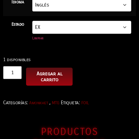
Idioma
Estado
Limpiar
1 disponibles
Agregar al
carrito
Categorías:
,
Etiqueta:
Amonkhet
MTG
FOIL
PRODUCTOS