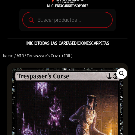
MI CUENTA
CARRITO
SOPORTE
INICIO
TODAS LAS CARTAS
EDICIONES
CARPETAS
Inicio
/
MTG
/ Trespasser’s Curse (FOIL)