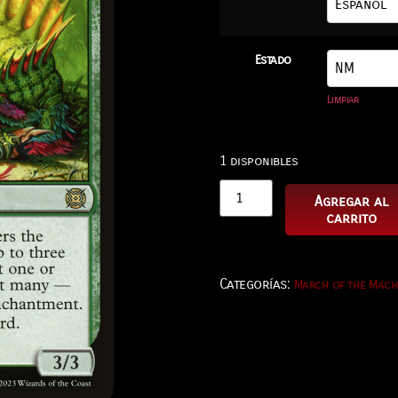
Estado
Limpiar
1 disponibles
Agregar al
carrito
Categorías:
March of the Machi