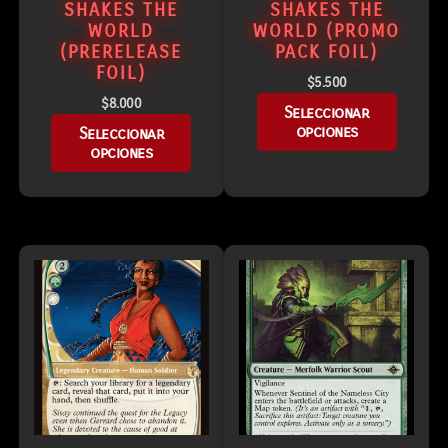
SHAKES THE
SHAKES THE
WORLD
WORLD (PROMO
(PRERELEASE
PACK FOIL)
FOIL)
$
5.500
$
8.000
Seleccionar
opciones
Seleccionar
opciones