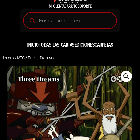
MI CUENTA
CARRITO
SOPORTE
INICIO
TODAS LAS CARTAS
EDICIONES
CARPETAS
Inicio
/
MTG
/ Three Dreams