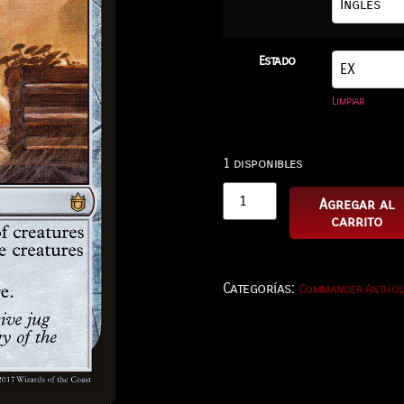
Estado
Limpiar
1 disponibles
Agregar al
carrito
Categorías:
Commander Antho