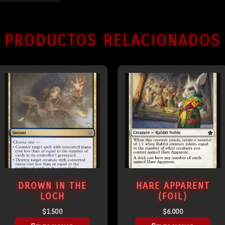
PRODUCTOS RELACIONADOS
DROWN IN THE
HARE APPARENT
LOCH
(FOIL)
$
1.500
$
6.000