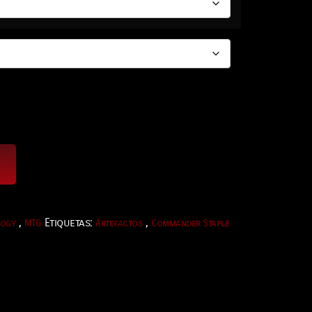
,
Etiquetas:
,
logy
MTG
Artefactos
Commander Staple