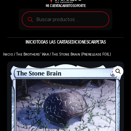
MI CUENTA
CARRITO
SOPORTE
INICIO
TODAS LAS CARTAS
EDICIONES
CARPETAS
Inicio
/
The Brothers' War
/ The Stone Brain (Prerelease FOIL)