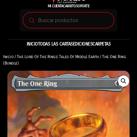
MI CUENTA
CARRITO
SOPORTE
INICIO
TODAS LAS CARTAS
EDICIONES
CARPETAS
Inicio
/
The Lord Of The Rings: Tales Of Middle Earth
/ The One Ring
(Bundle)