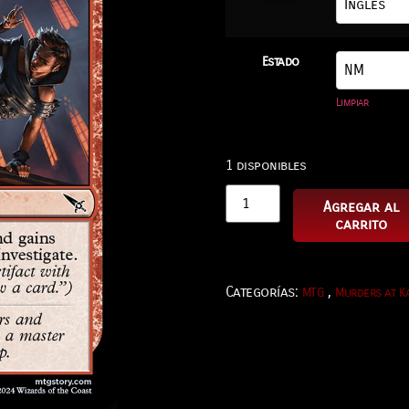
Estado
Limpiar
1 disponibles
Agregar al
carrito
Categorías:
,
MTG
Murders at K