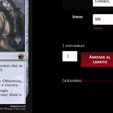
Estado
Limpiar
1 disponibles
Agregar al
carrito
Categorías:
Innistrad: Midnight