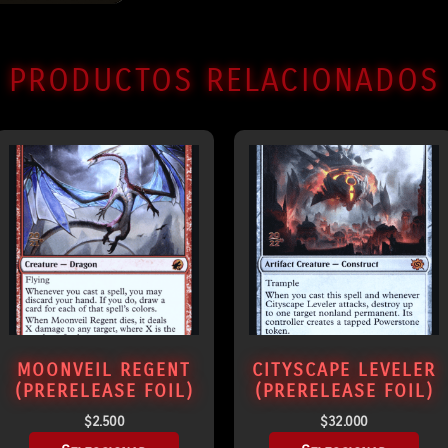
PRODUCTOS RELACIONADOS
MOONVEIL REGENT
CITYSCAPE LEVELER
(PRERELEASE FOIL)
(PRERELEASE FOIL)
$
2.500
$
32.000