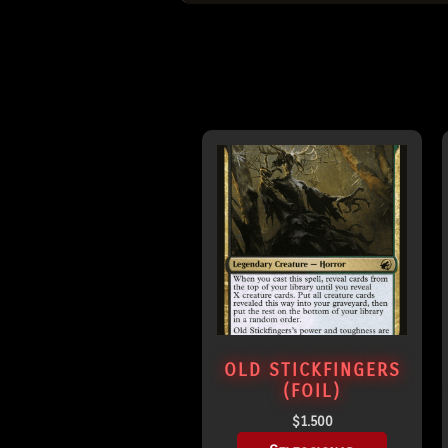
OLD STICKFINGERS
(FOIL)
$
1.500