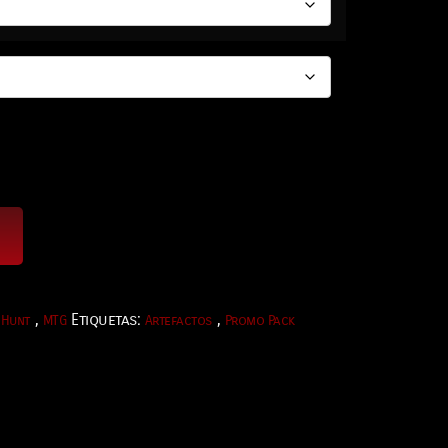
,
Etiquetas:
,
 Hunt
MTG
Artefactos
Promo Pack