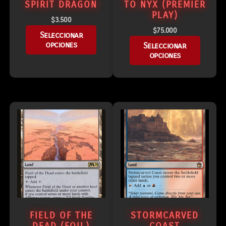
SPIRIT DRAGON
TO NYX (PREMIER
PLAY)
$
3.500
$
75.000
Seleccionar
opciones
Seleccionar
opciones
FIELD OF THE
STORMCARVED