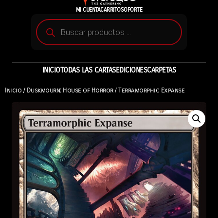
MI CUENTA
CARRITO
SOPORTE
INICIO
TODAS LAS CARTAS
EDICIONES
CARPETAS
Inicio
/
Duskmourn: House of Horror
/ Terramorphic Expanse