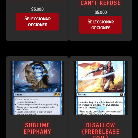
CAN’T REFUSE
$
5.000
$
5.000
Seleccionar
Seleccionar
opciones
opciones
SUBLIME
DISALLOW
EPIPHANY
(PRERELEASE