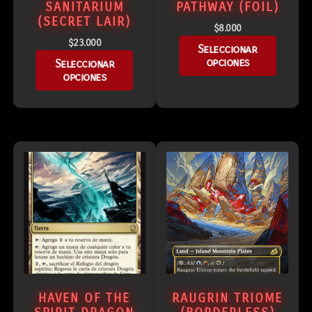
SANITARIUM
PATHWAY (FOIL)
(SECRET LAIR)
$
8.000
$
23.000
Seleccionar
opciones
Seleccionar
opciones
HAVEN OF THE
RAUGRIN TRIOME