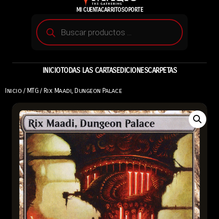
MI CUENTA
CARRITO
SOPORTE
INICIO
TODAS LAS CARTAS
EDICIONES
CARPETAS
Inicio
/
MTG
/ Rix Maadi, Dungeon Palace