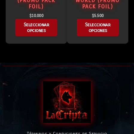
(PROMO PACK
WORLD (PROMO
FOIL)
PACK FOIL)
$
10.000
$
5.500
Seleccionar
Seleccionar
opciones
opciones
Términos y Condiciones de Servicio