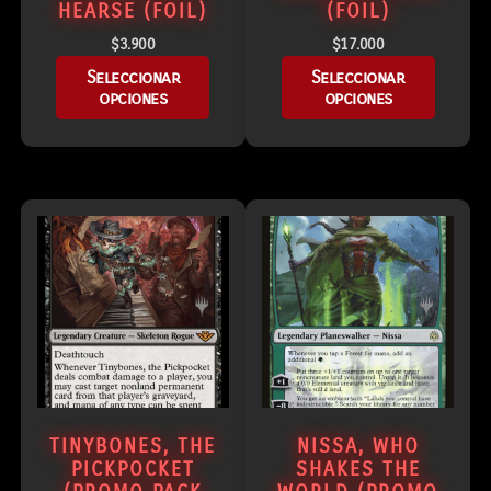
HEARSE (FOIL)
(FOIL)
$
3.900
$
17.000
Seleccionar
Seleccionar
opciones
opciones
TINYBONES, THE
NISSA, WHO
PICKPOCKET
SHAKES THE