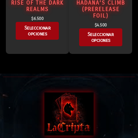
RISE OF THE DARK
HADANA’S CLIMB
REALMS
(PRERELEASE
FOIL)
$
6.500
$
4.500
Seleccionar
opciones
Seleccionar
opciones