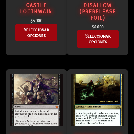
CASTLE
DISALLOW
LOCTHWAIN
(PRERELEASE
FOIL)
$
5.000
$
6.000
Seleccionar
opciones
Seleccionar
opciones