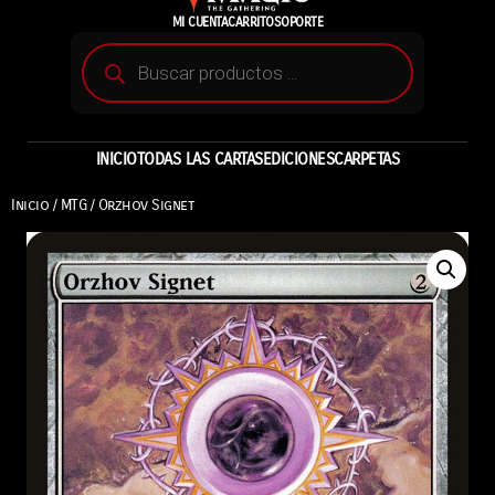
MI CUENTA
CARRITO
SOPORTE
INICIO
TODAS LAS CARTAS
EDICIONES
CARPETAS
Inicio
/
MTG
/ Orzhov Signet