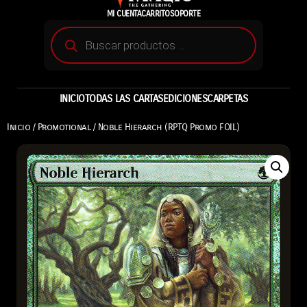
MI CUENTA
CARRITO
SOPORTE
INICIO
TODAS LAS CARTAS
EDICIONES
CARPETAS
Inicio
/
Promotional
/ Noble Hierarch (RPTQ Promo FOIL)