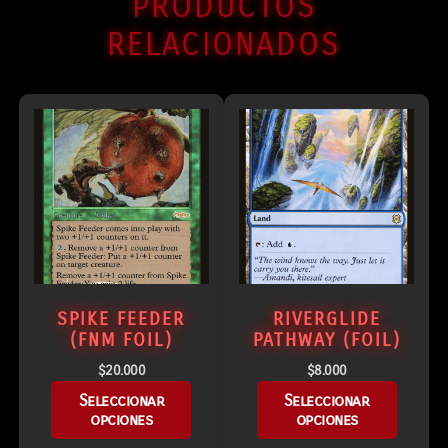
PRODUCTOS
RELACIONADOS
SPIKE FEEDER
RIVERGLIDE
(FNM FOIL)
PATHWAY (FOIL)
$
20.000
$
8.000
Seleccionar
Seleccionar
opciones
opciones