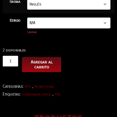
Idioma
Estado
Limpiar
2 disponibles
Agregar al
carrito
Categorías:
,
MTG
Promotional
Etiquetas:
,
Commander Staple
FOIL