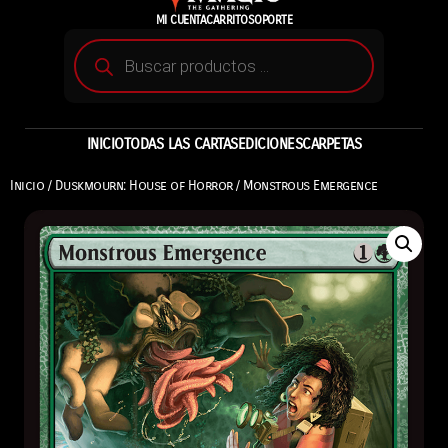
MI CUENTA
CARRITO
SOPORTE
INICIO
TODAS LAS CARTAS
EDICIONES
CARPETAS
Inicio
/
Duskmourn: House of Horror
/ Monstrous Emergence