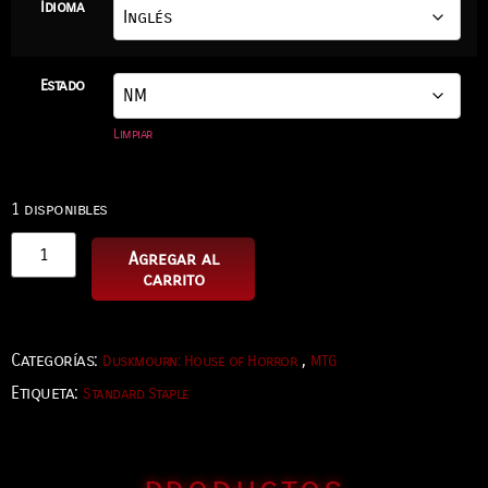
Idioma
Estado
Limpiar
1 disponibles
Agregar al
carrito
Categorías:
,
Duskmourn: House of Horror
MTG
Etiqueta:
Standard Staple