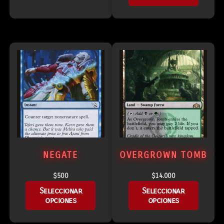
NEGATE
OVERGROWN TOMB
$
500
$
14.000
Seleccionar
Seleccionar
opciones
opciones