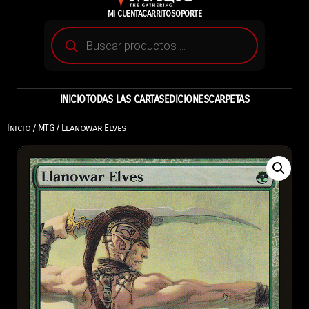
MI CUENTA
CARRITO
SOPORTE
INICIO
TODAS LAS CARTAS
EDICIONES
CARPETAS
Inicio
/
MTG
/ Llanowar Elves