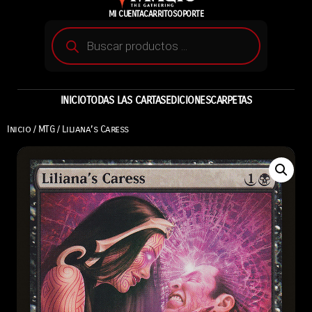
MI CUENTA
CARRITO
SOPORTE
INICIO
TODAS LAS CARTAS
EDICIONES
CARPETAS
Inicio
/
MTG
/ Liliana’s Caress