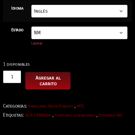
Idioma
Estado
Limpiar
1 disponibles
Agregar al
carrito
Categorías:
,
Kamigawa: Neon Dynasty
MTG
Etiquetas:
,
,
ALTA DEMANDA
Criaturas legendarias
Extended Art