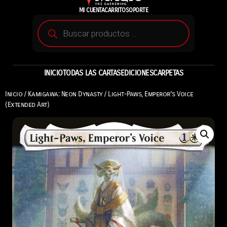
MI CUENTA
CARRITO
SOPORTE
INICIO
TODAS LAS CARTAS
EDICIONES
CARPETAS
Inicio
/
Kamigawa: Neon Dynasty
/ Light-Paws, Emperor’s Voice
(Extended Art)