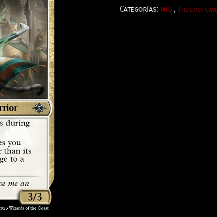
Categorías:
,
MTG
The Lost Cav