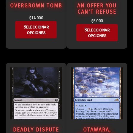
OVERGROWN TOMB
AN OFFER YOU
CAN’T REFUSE
$
14.000
$
5.000
Seleccionar
Seleccionar
opciones
opciones
DEADLY DISPUTE
OTAWARA,