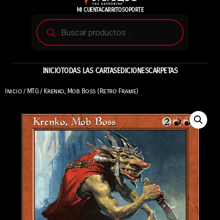
MI CUENTA
CARRITO
SOPORTE
INICIO
TODAS LAS CARTAS
EDICIONES
CARPETAS
Inicio
/
MTG
/ Krenko, Mob Boss (Retro Frame)