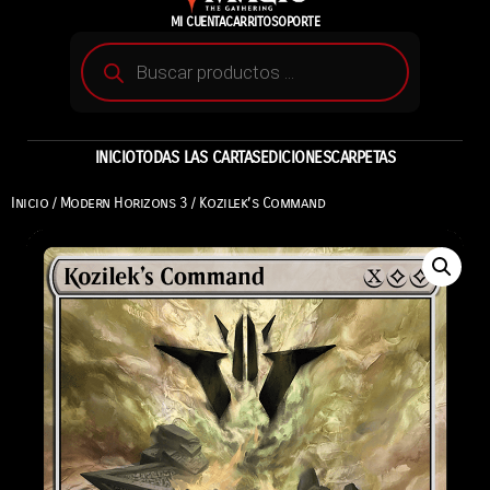
MI CUENTA
CARRITO
SOPORTE
INICIO
TODAS LAS CARTAS
EDICIONES
CARPETAS
Inicio
/
Modern Horizons 3
/ Kozilek’s Command