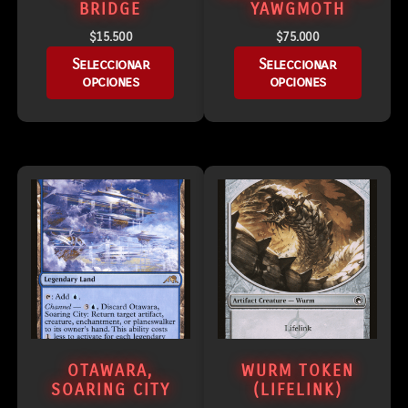
BRIDGE
YAWGMOTH
$
15.500
$
75.000
Seleccionar
Seleccionar
opciones
opciones
OTAWARA,
WURM TOKEN
SOARING CITY
(LIFELINK)