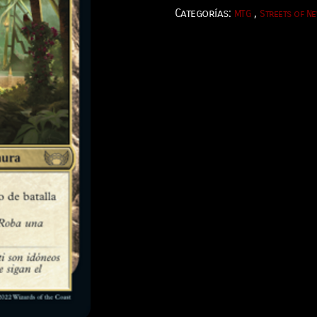
Categorías:
,
MTG
Streets of N