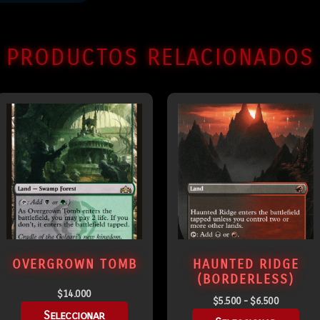
PRODUCTOS RELACIONADOS
OVERGROWN TOMB
HAUNTED RIDGE
(BORDERLESS)
$
14.000
$
5.500
-
$
6.500
Seleccionar