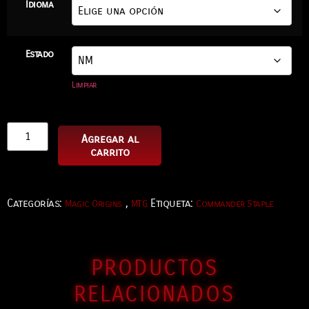
Idioma
Estado
Limpiar
Agregar al
carrito
Categorías:
,
Etiqueta:
Magic Origins
MTG
Commander Staple
PRODUCTOS
RELACIONADOS