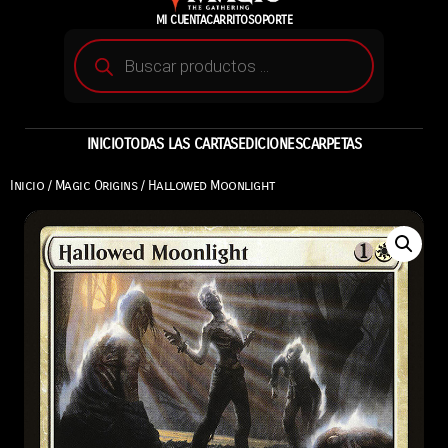
MI CUENTA
CARRITO
SOPORTE
INICIO
TODAS LAS CARTAS
EDICIONES
CARPETAS
Inicio
/
Magic Origins
/ Hallowed Moonlight