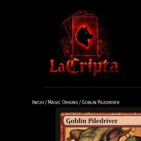
Inicio
/
Magic Origins
/ Goblin Piledriver