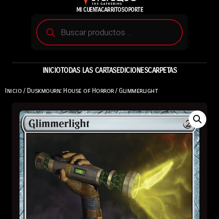
MI CUENTA
CARRITO
SOPORTE
INICIO
TODAS LAS CARTAS
EDICIONES
CARPETAS
Inicio
/
Duskmourn: House of Horror
/ Glimmerlight