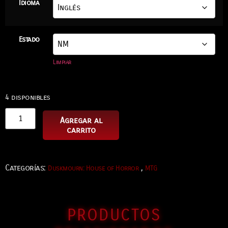
Idioma
Estado
Limpiar
4 disponibles
Agregar al
carrito
Categorías:
,
Duskmourn: House of Horror
MTG
PRODUCTOS